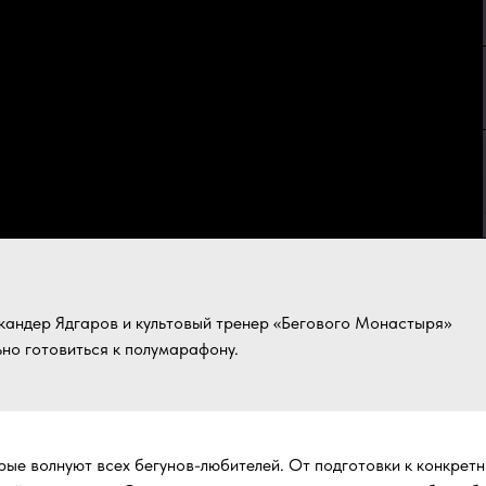
андер Ядгаров и культовый тренер «Бегового Монастыря»
но готовиться к полумарафону.
ые волнуют всех бегунов-любителей. От подготовки к конкрет