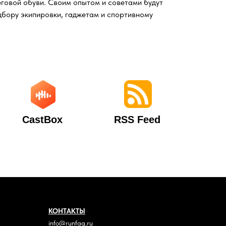
говой обуви. Своим опытом и советами будут
дбору экипировки, гаджетам и спортивному
ЗАБЕГ СВОИМИ РУКАМИ.
9
1:23:50
Инструкция как организовать беговой
движ у себя на районе.
CastBox
RSS Feed
КОНТАКТЫ
info@runfaq.ru