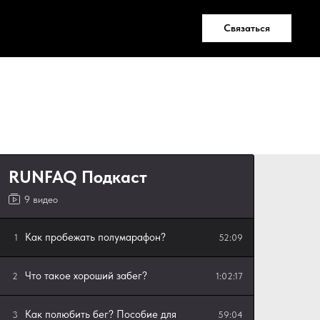
Связаться
RUNFAQ Подкаст
9 видео
Как пробежать полумарафон?
1
52:09
Что такое хороший забег?
2
1:02:17
Как полюбить бег? Пособие для
3
59:04