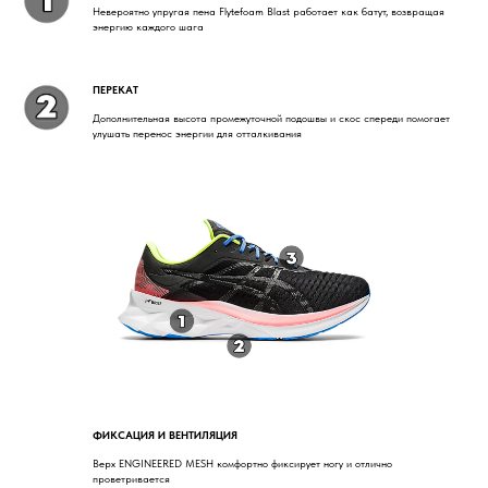
Невероятно упругая пена Flytefoam Blast работает как батут, возвращая
энергию каждого шага
ПЕРЕКАТ
Дополнительная высота промежуточной подошвы и скос спереди помогает
улушать перенос энергии для отталкивания
ФИКСАЦИЯ И ВЕНТИЛЯЦИЯ
Верх ENGINEERED MESH комфортно фиксирует ногу и отлично
проветривается